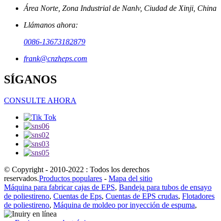
Área Norte, Zona Industrial de Nanlv, Ciudad de Xinji, China
Llámanos ahora:
0086-13673182879
frank@cnzheps.com
SÍGANOS
CONSULTE AHORA
© Copyright - 2010-2022 : Todos los derechos
reservados.
Productos populares
-
Mapa del sitio
Máquina para fabricar cajas de EPS
,
Bandeja para tubos de ensayo
de poliestireno
,
Cuentas de Eps
,
Cuentas de EPS crudas
,
Flotadores
de poliestireno
,
Máquina de moldeo por inyección de espuma
,