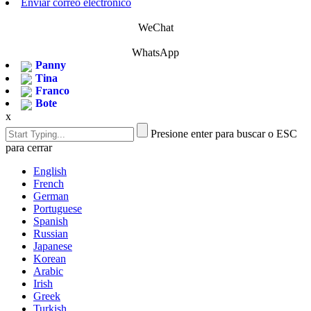
Enviar correo electrónico
WeChat
WhatsApp
Panny
Tina
Franco
Bote
x
Presione enter para buscar o ESC
para cerrar
English
French
German
Portuguese
Spanish
Russian
Japanese
Korean
Arabic
Irish
Greek
Turkish