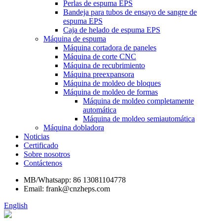
Perlas de espuma EPS
Bandeja para tubos de ensayo de sangre de
espuma EPS
Caja de helado de espuma EPS
Máquina de espuma
Máquina cortadora de paneles
Máquina de corte CNC
Máquina de recubrimiento
Máquina preexpansora
Máquina de moldeo de bloques
Máquina de moldeo de formas
Máquina de moldeo completamente
automática
Máquina de moldeo semiautomática
Máquina dobladora
Noticias
Certificado
Sobre nosotros
Contáctenos
MB/Whatsapp: 86 13081104778
Email: frank@cnzheps.com
English