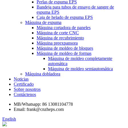
Perlas de espuma EPS
Bandeja para tubos de ensayo de sangre de
espuma EPS
Caja de helado de espuma EPS
Máquina de espuma
Máquina cortadora de paneles
Máquina de corte CNC
Máquina de recubrimiento
Máquina preexpansora
Máquina de moldeo de bloques
Máquina de moldeo de formas
Máquina de moldeo completamente
automática
Máquina de moldeo semiautomática
Máquina dobladora
Noticias
Certificado
Sobre nosotros
Contáctenos
MB/Whatsapp: 86 13081104778
Email: frank@cnzheps.com
English