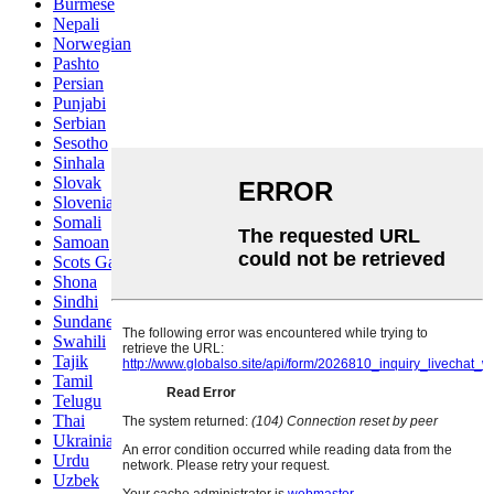
Burmese
Nepali
Norwegian
Pashto
Persian
Punjabi
Serbian
Sesotho
Sinhala
Slovak
Slovenian
Somali
Samoan
Scots Gaelic
Shona
Sindhi
Sundanese
Swahili
Tajik
Tamil
Telugu
Thai
Ukrainian
Urdu
Uzbek