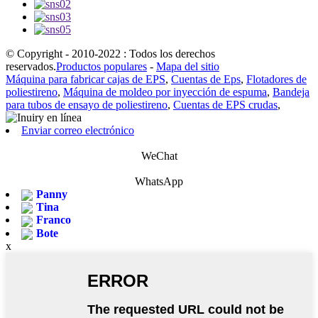
© Copyright - 2010-2022 : Todos los derechos
reservados.
Productos populares
-
Mapa del sitio
Máquina para fabricar cajas de EPS
,
Cuentas de Eps
,
Flotadores de
poliestireno
,
Máquina de moldeo por inyección de espuma
,
Bandeja
para tubos de ensayo de poliestireno
,
Cuentas de EPS crudas
,
Enviar correo electrónico
WeChat
WhatsApp
Panny
Tina
Franco
Bote
x