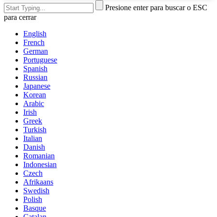
Presione enter para buscar o ESC
para cerrar
English
French
German
Portuguese
Spanish
Russian
Japanese
Korean
Arabic
Irish
Greek
Turkish
Italian
Danish
Romanian
Indonesian
Czech
Afrikaans
Swedish
Polish
Basque
Catalan