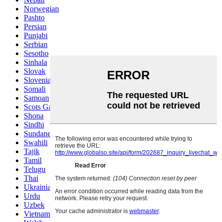
Norwegian
Pashto
Persian
Punjabi
Serbian
Sesotho
Sinhala
Slovak
Slovenian
Somali
Samoan
Scots Gaelic
Shona
Sindhi
Sundanese
Swahili
Tajik
Tamil
Telugu
Thai
Ukrainian
Urdu
Uzbek
Vietnamese