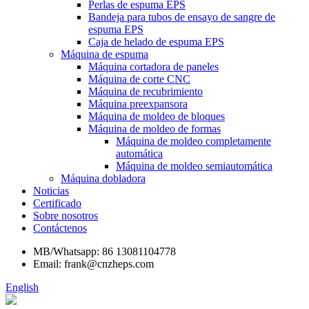
Perlas de espuma EPS
Bandeja para tubos de ensayo de sangre de
espuma EPS
Caja de helado de espuma EPS
Máquina de espuma
Máquina cortadora de paneles
Máquina de corte CNC
Máquina de recubrimiento
Máquina preexpansora
Máquina de moldeo de bloques
Máquina de moldeo de formas
Máquina de moldeo completamente
automática
Máquina de moldeo semiautomática
Máquina dobladora
Noticias
Certificado
Sobre nosotros
Contáctenos
MB/Whatsapp: 86 13081104778
Email: frank@cnzheps.com
English