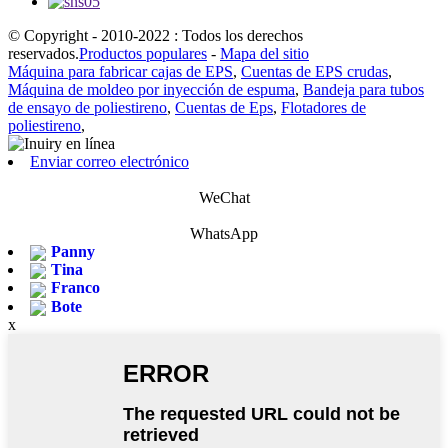
© Copyright - 2010-2022 : Todos los derechos
reservados.
Productos populares
-
Mapa del sitio
Máquina para fabricar cajas de EPS
,
Cuentas de EPS crudas
,
Máquina de moldeo por inyección de espuma
,
Bandeja para tubos
de ensayo de poliestireno
,
Cuentas de Eps
,
Flotadores de
poliestireno
,
Enviar correo electrónico
WeChat
WhatsApp
Panny
Tina
Franco
Bote
x