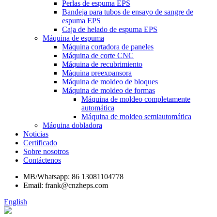
Perlas de espuma EPS
Bandeja para tubos de ensayo de sangre de
espuma EPS
Caja de helado de espuma EPS
Máquina de espuma
Máquina cortadora de paneles
Máquina de corte CNC
Máquina de recubrimiento
Máquina preexpansora
Máquina de moldeo de bloques
Máquina de moldeo de formas
Máquina de moldeo completamente
automática
Máquina de moldeo semiautomática
Máquina dobladora
Noticias
Certificado
Sobre nosotros
Contáctenos
MB/Whatsapp: 86 13081104778
Email: frank@cnzheps.com
English